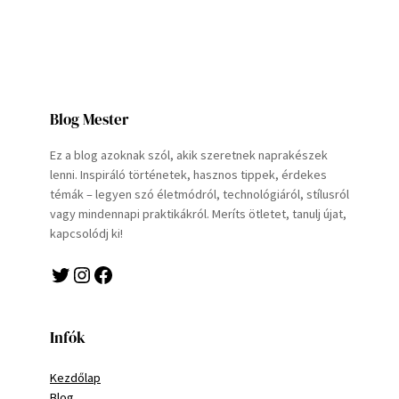
Blog Mester
Ez a blog azoknak szól, akik szeretnek naprakészek
lenni. Inspiráló történetek, hasznos tippek, érdekes
témák – legyen szó életmódról, technológiáról, stílusról
vagy mindennapi praktikákról. Meríts ötletet, tanulj újat,
kapcsolódj ki!
Twitter
Instagram
Facebook
Infók
Kezdőlap
Blog