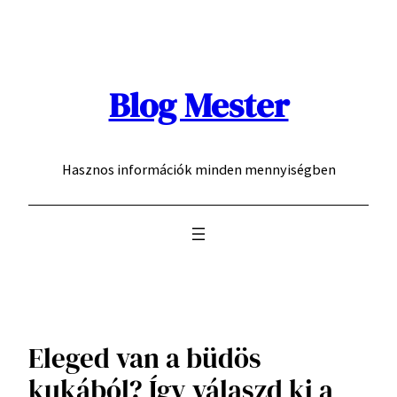
Ugrás
a
tartalomhoz
Blog Mester
Hasznos információk minden mennyiségben
Eleged van a büdös
kukából? Így válaszd ki a