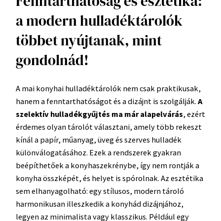
Fenntarthatóság és esztétika:
a modern hulladéktárolók
többet nyújtanak, mint
gondolnád!
A mai konyhai hulladéktárolók nem csak praktikusak,
hanem a fenntarthatóságot és a dizájnt is szolgálják.
A
szelektív hulladékgyűjtés ma már alapelvárás
, ezért
érdemes olyan tárolót választani, amely több rekeszt
kínál a papír, műanyag, üveg és szerves hulladék
különválogatásához. Ezek a rendszerek gyakran
beépíthetőek a konyhaszekrénybe, így nem rontják a
konyha összképét, és helyet is spórolnak. Az esztétika
sem elhanyagolható: egy stílusos, modern tároló
harmonikusan illeszkedik a konyhád dizájnjához,
legyen az minimalista vagy klasszikus. Például egy