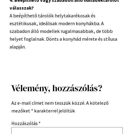
4. Beépíthető vagy szabadon álló hulladéktárolót
válasszak?
A beépíthető tárolók helytakarékosak és
esztétikusak, ideálisak modern konyhákba. A
szabadon álló modellek rugalmasabbak, de több
helyet foglalnak. Dönts a konyhád mérete és stílusa
alapján.
Vélemény, hozzászólás?
Az e-mail címet nem tesszük közzé.
A kötelező
mezőket
*
karakterrel jelöltük
Hozzászólás
*