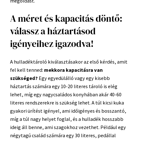
megoldást.
A méret és kapacitás döntő:
válassz a háztartásod
igényeihez igazodva!
A hulladéktároló kiválasztásakor az első kérdés, amit
fel kell tenned:
mekkora kapacitásra van
szükséged?
Egy egyedülálló vagy egy kisebb
háztartás számára egy 10-20 literes tároló is elég
lehet, míg egy nagycsaládos konyhában akár 40-60
literes rendszerekre is szükség lehet. A túl kicsi kuka
gyakori ürítést igényel, ami időigényes és bosszantó,
míg a túl nagy helyet foglal, és a hulladék hosszabb
ideig áll benne, ami szagokhoz vezethet. Például egy
négytagú család számára egy 30 literes, pedállal