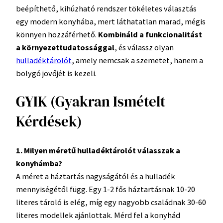
beépíthető, kihúzható rendszer tökéletes választás
egy modern konyhába, mert láthatatlan marad, mégis
könnyen hozzáférhető.
Kombináld a funkcionalitást
a környezettudatossággal
, és válassz olyan
hulladéktárolót
, amely nemcsak a szemetet, hanem a
bolygó jövőjét is kezeli.
GYIK (Gyakran Ismételt
Kérdések)
1. Milyen méretű hulladéktárolót válasszak a
konyhámba?
A méret a háztartás nagyságától és a hulladék
mennyiségétől függ. Egy 1-2 fős háztartásnak 10-20
literes tároló is elég, míg egy nagyobb családnak 30-60
literes modellek ajánlottak. Mérd fel a konyhád