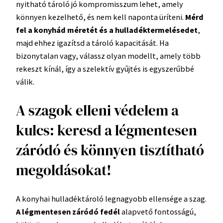
nyitható tároló jó kompromisszum lehet, amely
könnyen kezelhető, és nem kell naponta üríteni.
Mérd
fel a konyhád méretét és a hulladéktermelésedet
,
majd ehhez igazítsd a tároló kapacitását. Ha
bizonytalan vagy, válassz olyan modellt, amely több
rekeszt kínál, így a szelektív gyűjtés is egyszerűbbé
válik.
A szagok elleni védelem a
kulcs: keresd a légmentesen
záródó és könnyen tisztítható
megoldásokat!
A konyhai hulladéktároló legnagyobb ellensége a szag.
A légmentesen záródó fedél
alapvető fontosságú,