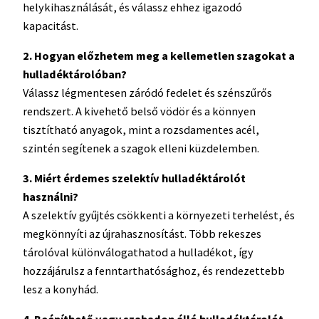
helykihasználását, és válassz ehhez igazodó
kapacitást.
2. Hogyan előzhetem meg a kellemetlen szagokat a
hulladéktárolóban?
Válassz légmentesen záródó fedelet és szénszűrős
rendszert. A kivehető belső vödör és a könnyen
tisztítható anyagok, mint a rozsdamentes acél,
szintén segítenek a szagok elleni küzdelemben.
3. Miért érdemes szelektív hulladéktárolót
használni?
A szelektív gyűjtés csökkenti a környezeti terhelést, és
megkönnyíti az újrahasznosítást. Több rekeszes
tárolóval különválogathatod a hulladékot, így
hozzájárulsz a fenntarthatósághoz, és rendezettebb
lesz a konyhád.