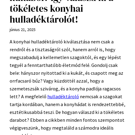
tökéletes konyhai
hulladéktárolót!
június 21, 2025
A konyhai hulladéktároló kiválasztása nem csak a
rendről és a tisztaságról szól, hanem arról is, hogy
megszabadulj a kellemetlen szagoktól, és egy lépést
tegyél a fenntarthatóbb életmód felé. Gondolj csak
bele: hányszor nyitottad ki a kukát, és csapott meg az
orrfacsaró bűz? Vagy küzdöttél azzal, hogy a
szemeteszsák szivárog, és a konyha padlója ragacsos
lett? A megfelelő
hulladéktároló
nemcsak a szagokat
tartja kordában, hanem a konyhádat is rendezettebbé,
esztétikusabbá teszi. De hogyan válaszd ki a tökéletes
darabot? Ebben a cikkben minden fontos szempontot
végigveszünk, hogy megtaláld a számodra ideális