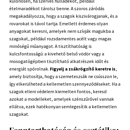
különösen, ha szerves hulladékot, például
ételmaradékot tárolsz benne. A szoros záródás
megakadályozza, hogy a szagok kiszivárogjanak, és a
rovarokat is távol tartja. Emellett érdemes olyan
anyagokat keresni, amelyek nem szívják magukba a
szagokat, például rozsdamentes acélt vagy magas
minőségű műanyagot. A tisztíthatóság is
kulcsfontosságú: a kivehető belső vödör vagy a
mosogatógépben tisztítható alkatrészek időt és
energiát spórolnak.
Figyelj a zsákrögzítő keretre is
,
amely biztosítja, hogy a szemeteszsák ne csússzon le,
így elkerülheted a kellemetlen szennyeződéseket. Ha a
szagok elleni védelem kiemelten fontos, keresd
azokat a modelleket, amelyek szénszűrővel vannak
ellátva, ezek hatékonyan semlegesítik a kellemetlen
szagokat.